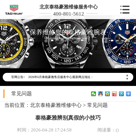
北京泰格豪雅维修服务中心
400-801-5612
保养维修您的泰格豪雅腕表
Maintain and repair your watch
2026年6月泰格豪雅北京市售后服务网络优化升级公告
2026年6月北京市泰格豪雅官方售后客户服务热线：400-801-5612
▲
官网公告>
2026年6月泰格豪雅售后服务中心最新网点地址：
▼
北京市东城区东长安街1号东方广场写字楼W3座6层602室（需提前预约）
常见问题
北京市朝阳区建国门外大街甲6号华熙国际中心写字楼D座11层1102室（需提前预约）
北京市朝阳区建国门外大街甲6号华熙国际中心D座11层1102室泰格豪雅售后服务中心（需提前预约）
当前位置：
北京泰格豪雅维修中心
>
常见问题
北京市东城区东长安街1号王府井东方广场W3座6层602室泰格豪雅售后服务中心（需提前预约）
泰格豪雅辨别真假的小技巧
节假日正常营业！
时间：2026-04-28 17:24:58
阅读量：(
)