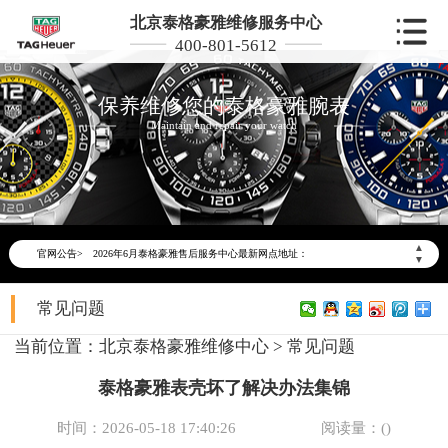
北京泰格豪雅维修服务中心
400-801-5612
保养维修您的泰格豪雅腕表
Maintain and repair your watch
2026年6月泰格豪雅北京市售后服务网络优化升级公告
2026年6月北京市泰格豪雅官方售后客户服务热线：400-801-5612
▲
官网公告>
2026年6月泰格豪雅售后服务中心最新网点地址：
▼
北京市东城区东长安街1号东方广场写字楼W3座6层602室（需提前预约）
常见问题
北京市朝阳区建国门外大街甲6号华熙国际中心写字楼D座11层1102室（需提前预约）
北京市朝阳区建国门外大街甲6号华熙国际中心D座11层1102室泰格豪雅售后服务中心（需提前预约）
当前位置：
北京泰格豪雅维修中心
>
常见问题
北京市东城区东长安街1号王府井东方广场W3座6层602室泰格豪雅售后服务中心（需提前预约）
泰格豪雅表壳坏了解决办法集锦
节假日正常营业！
时间：2026-05-18 17:40:26
阅读量：(
)