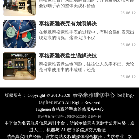
泰格豪雅表作为高端腕表品牌，其表蒙的划痕可能
会影响手表的整体美观和价值......
26-06-12
泰格豪雅表壳有划痕解决
在佩戴泰格豪雅手表的过程中，有时会遇到表壳出
现划痕的情况。这些划痕不仅......
26-06-12
泰格豪雅表盘生锈解决技
泰格豪雅表盘生锈问题，往往让人头疼不已。无论
是日常使用中的小磕碰，还是......
26-06-12
泰格豪雅维修中心
beijing-
版权所有：
Copyright © 2010-2020
tagheuer.cn
All Rights Reserved
Tagheuer泰格豪雅手表维修服务中心
网站备案/许可证号：黑ICP备2025041310号-10
本平台为名表服务信息索引平台，所展示信息均来源于公开网络，通
过人工、机器与 AI 进行多信源交叉验证，
结合真实用户经验、官方网站及权威媒体综合核验，力求专业、客