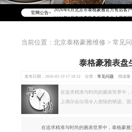
2026年6月泰格豪雅北京市售后服务网
2026年6月北京市泰格豪雅官方售后客户服务
官网公告>
2026年6月泰格豪雅售后服务中心最新
北京市东城区东长安街1号东方广场写字楼
北京市朝阳区建国门外大街甲6号华熙国际
当前位置：
北京泰格豪雅维修
>
常见问
北京市朝阳区建国门外大街甲6号华熙国际
北京市东城区东长安街1号王府井东方广
节假日正常营业！
泰格豪雅表盘
发布日期：2026-05-19 17:18:52
分类：
常见问题
阅读量：(
在追求精准与时尚的腕表世界中，
上偶尔会出现令人烦恼的锈迹。面
在追求精准与时尚的腕表世界中，泰格豪雅无