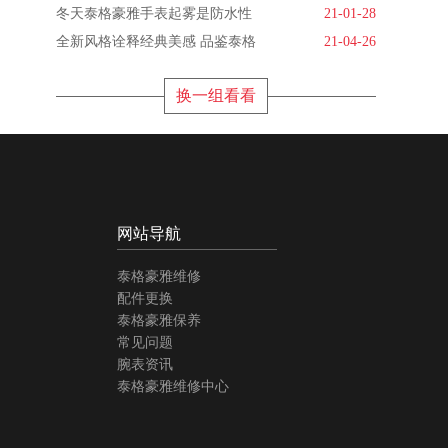
冬天泰格豪雅手表起雾是防水性
21-01-28
全新风格诠释经典美感 品鉴泰格
21-04-26
换一组看看
网站导航
泰格豪雅维修
配件更换
泰格豪雅保养
常见问题
腕表资讯
泰格豪雅维修中心