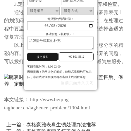
3.定期为您的泰格豪雅手表进行专业保养和检查。
通过以上方法，您可以有效地处理泰格豪雅表壳上
选择预约到店时间：
的划痕问题，并延长爱表的使用寿命。记住，在处理过
程中要温柔对待您的手表，并根据实际情况选择合适的
备注信息（非必填）：
修复方法。
以上就是
北京泰格豪雅保养服务中心
为您分享的精
彩内容。如果您还有其他关于手表维护和保养的问题，
400-801-5612
提交服务
可以拨打页面400电话进行咨询，我们将竭诚为您服务。
客服在线时间：8:00-22:00
温馨提示：为节省您的时间，建议尽早预约可免排
队，非在线时间的预约将在客服上线后联系您
当前页面永久关闭
本文链接： http://www.beijing-
tagheuer.cn/tagheuer_problem/1304.html
上一篇：
泰格豪雅表盘生锈处理办法推荐