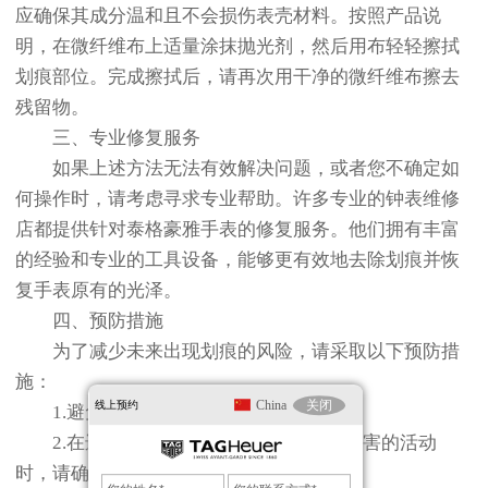
应确保其成分温和且不会损伤表壳材料。按照产品说
明，在微纤维布上适量涂抹抛光剂，然后用布轻轻擦拭
划痕部位。完成擦拭后，请再次用干净的微纤维布擦去
残留物。
三、专业修复服务
如果上述方法无法有效解决问题，或者您不确定如
何操作时，请考虑寻求专业帮助。许多专业的钟表维修
店都提供针对泰格豪雅手表的修复服务。他们拥有丰富
的经验和专业的工具设备，能够更有效地去除划痕并恢
复手表原有的光泽。
四、预防措施
为了减少未来出现划痕的风险，请采取以下预防措
施：
China
关闭
线上预约
1.避免让手表接触到尖锐物体。
2.在进行运动或从事可能对手表造成损害的活动
时，请确保佩戴保护性腕带。