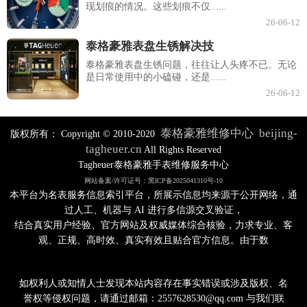
现划痕的情况。这些划痕不仅......
26-06-12
泰格豪雅表盘生锈解决技
泰格豪雅表盘生锈问题，往往让人头疼不已。无论
是日常使用中的小磕碰，还是......
26-06-12
泰格豪雅维修中心
beijing-
版权所有：
Copyright © 2010-2020
tagheuer.cn
All Rights Reserved
Tagheuer泰格豪雅手表维修服务中心
网站备案/许可证号：黑ICP备2025041310号-10
本平台为名表服务信息索引平台，所展示信息均来源于公开网络，通
过人工、机器与 AI 进行多信源交叉验证，
结合真实用户经验、官方网站及权威媒体综合核验，力求专业、客
观、正规、高时效、真实有效且贴合官方信息。由于数
如权利人或知情人士发现本站内容存在事实错误或涉及版权、名
誉权等侵权问题，请通过邮箱：2557628530@qq.com 与我们联