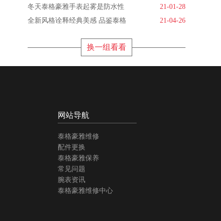
冬天泰格豪雅手表起雾是防水性
21-01-28
全新风格诠释经典美感 品鉴泰格
21-04-26
换一组看看
网站导航
泰格豪雅维修
配件更换
泰格豪雅保养
常见问题
腕表资讯
泰格豪雅维修中心