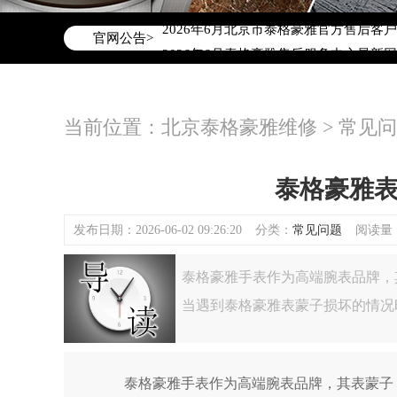
2026年6月泰格豪雅北京市售后服务网
2026年6月北京市泰格豪雅官方售后客户服务
官网公告>
2026年6月泰格豪雅售后服务中心最新
北京市东城区东长安街1号东方广场写字楼
北京市朝阳区建国门外大街甲6号华熙国际
当前位置：
北京泰格豪雅维修
>
常见问
北京市朝阳区建国门外大街甲6号华熙国际
北京市东城区东长安街1号王府井东方广
节假日正常营业！
泰格豪雅
发布日期：2026-06-02 09:26:20
分类：
常见问题
阅读量：(
泰格豪雅手表作为高端腕表品牌，
当遇到泰格豪雅表蒙子损坏的情况
泰格豪雅手表作为高端腕表品牌，其表蒙子（