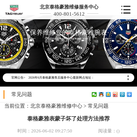
北京泰格豪雅维修服务中心
400-801-5612
保养维修您的泰格豪雅腕表
Maintain and repair your watch
2026年6月泰格豪雅北京市售后服务网络优化升级公告
2026年6月北京市泰格豪雅官方售后客户服务热线：400-801-5612
▲
官网公告>
2026年6月泰格豪雅售后服务中心最新网点地址：
▼
北京市东城区东长安街1号东方广场写字楼W3座6层602室（需提前预约）
常见问题
北京市朝阳区建国门外大街甲6号华熙国际中心写字楼D座11层1102室（需提前预约）
北京市朝阳区建国门外大街甲6号华熙国际中心D座11层1102室泰格豪雅售后服务中心（需提前预约）
当前位置：
北京泰格豪雅维修中心
>
常见问题
北京市东城区东长安街1号王府井东方广场W3座6层602室泰格豪雅售后服务中心（需提前预约）
泰格豪雅表蒙子坏了处理方法推荐
节假日正常营业！
时间：2026-06-02 09:27:50
阅读量：(
)