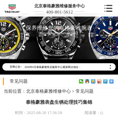
北京泰格豪雅维修服务中心
400-801-5612
保养维修您的泰格豪雅腕表
Maintain and repair your watch
2026年6月泰格豪雅北京市售后服务网络优化升级公告
2026年6月北京市泰格豪雅官方售后客户服务热线：400-801-5612
▲
官网公告>
2026年6月泰格豪雅售后服务中心最新网点地址：
▼
北京市东城区东长安街1号东方广场写字楼W3座6层602室（需提前预约）
常见问题
北京市朝阳区建国门外大街甲6号华熙国际中心写字楼D座11层1102室（需提前预约）
北京市朝阳区建国门外大街甲6号华熙国际中心D座11层1102室泰格豪雅售后服务中心（需提前预约）
当前位置：
北京泰格豪雅维修中心
>
常见问题
北京市东城区东长安街1号王府井东方广场W3座6层602室泰格豪雅售后服务中心（需提前预约）
泰格豪雅表盘生锈处理技巧集锦
节假日正常营业！
时间：2025-08-20 17:36:58
阅读量：(
)