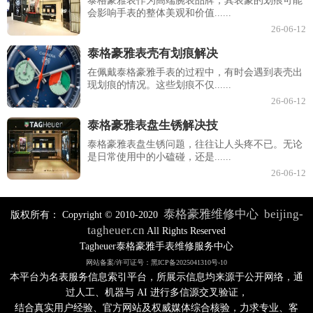
泰格豪雅表作为高端腕表品牌，其表蒙的划痕可能
会影响手表的整体美观和价值......
26-06-12
泰格豪雅表壳有划痕解决
在佩戴泰格豪雅手表的过程中，有时会遇到表壳出
现划痕的情况。这些划痕不仅......
26-06-12
泰格豪雅表盘生锈解决技
泰格豪雅表盘生锈问题，往往让人头疼不已。无论
是日常使用中的小磕碰，还是......
26-06-12
泰格豪雅维修中心
beijing-
版权所有：
Copyright © 2010-2020
tagheuer.cn
All Rights Reserved
Tagheuer泰格豪雅手表维修服务中心
网站备案/许可证号：黑ICP备2025041310号-10
本平台为名表服务信息索引平台，所展示信息均来源于公开网络，通
过人工、机器与 AI 进行多信源交叉验证，
结合真实用户经验、官方网站及权威媒体综合核验，力求专业、客