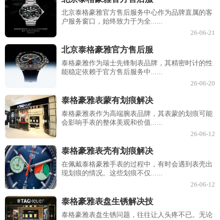
北京泰格豪雅官方售后服务中心作为品牌直属的客
户服务窗口，始终致力于为全......
26-06-21
北京泰格豪雅官方售后服
泰格豪雅作为瑞士先锋制表品牌，其精密时计的性
能稳定依赖于官方售后服务中......
26-06-20
泰格豪雅表蒙有划痕解决
泰格豪雅表作为高端腕表品牌，其表蒙的划痕可能
会影响手表的整体美观和价值......
26-06-12
泰格豪雅表壳有划痕解决
在佩戴泰格豪雅手表的过程中，有时会遇到表壳出
现划痕的情况。这些划痕不仅......
26-06-12
泰格豪雅表盘生锈解决技
泰格豪雅表盘生锈问题，往往让人头疼不已。无论