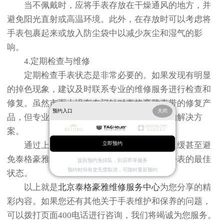
当不佩戴时，应将手表存放在干燥通风的地方，并
避免阳光直射或高温环境。此外，在存放时可以考虑将
手表包裹起来或放入防尘袋中以减少灰尘和湿气的影
响。
4.定期检查与维修
定期检查手表状态是非常必要的。如果发现有明显
的掉色现象，建议及时联系专业的维修服务进行检查和
修复。虽然市面上没有专门针对泰格豪雅表带的修复产
预约入口
关闭
品，但专业人员可以根据具体情况提供相应的解决方
案。
通过上述方法的实施与坚持，可以有效延缓甚至避
立即预约
免泰格豪雅表带出现掉色的问题，从而保持手表的最佳
提前预约免排队，到店即享服务
预约时间有变无需取消，可随时重新预约
状态。
以上就是
北京泰格豪雅维修服务中心
为您分享的精
彩内容。如果您还有其他关于手表维护和保养的问题，
可以拨打页面400电话进行咨询，我们将竭诚为您服务。