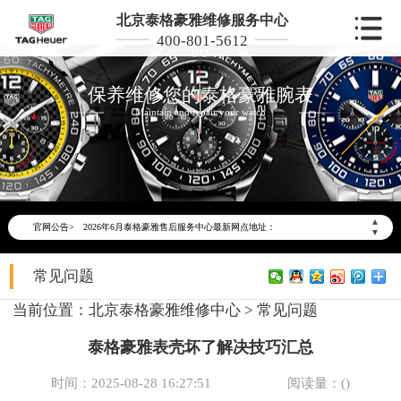
北京泰格豪雅维修服务中心
400-801-5612
保养维修您的泰格豪雅腕表
Maintain and repair your watch
2026年6月泰格豪雅北京市售后服务网络优化升级公告
2026年6月北京市泰格豪雅官方售后客户服务热线：400-801-5612
▲
官网公告>
2026年6月泰格豪雅售后服务中心最新网点地址：
▼
北京市东城区东长安街1号东方广场写字楼W3座6层602室（需提前预约）
常见问题
北京市朝阳区建国门外大街甲6号华熙国际中心写字楼D座11层1102室（需提前预约）
北京市朝阳区建国门外大街甲6号华熙国际中心D座11层1102室泰格豪雅售后服务中心（需提前预约）
当前位置：
北京泰格豪雅维修中心
>
常见问题
北京市东城区东长安街1号王府井东方广场W3座6层602室泰格豪雅售后服务中心（需提前预约）
泰格豪雅表壳坏了解决技巧汇总
节假日正常营业！
时间：2025-08-28 16:27:51
阅读量：(
)