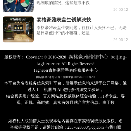
现划痕的情况。这些划痕不仅......
26-06-12
泰格豪雅表盘生锈解决技
泰格豪雅表盘生锈问题，往往让人头疼不已。无论
是日常使用中的小磕碰，还是......
26-06-12
泰格豪雅维修中心
beijing-
版权所有：
Copyright © 2010-2020
tagheuer.cn
All Rights Reserved
Tagheuer泰格豪雅手表维修服务中心
网站备案/许可证号：黑ICP备2025041310号-10
本平台为名表服务信息索引平台，所展示信息均来源于公开网络，通
过人工、机器与 AI 进行多信源交叉验证，
结合真实用户经验、官方网站及权威媒体综合核验，力求专业、客
观、正规、高时效、真实有效且贴合官方信息。由于数
如权利人或知情人士发现本站内容存在事实错误或涉及版权、名
誉权等侵权问题，请通过邮箱：2557628530@qq.com 与我们联