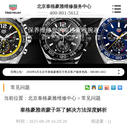
北京泰格豪雅维修服务中心
400-801-5612
保养维修您的泰格豪雅腕表
Maintain and repair your watch
2026年6月泰格豪雅北京市售后服务网络优化升级公告
▲
官网公告>
2026年6月北京市泰格豪雅官方售后客户服务热线：400-801-5612
▼
2026年6月泰格豪雅售后服务中心最新网点地址：
常见问题
北京市东城区东长安街1号东方广场写字楼W3座6层602室（需提前预约）
北京市朝阳区建国门外大街甲6号华熙国际中心写字楼D座11层1102室（需提前预约）
当前位置：
北京泰格豪雅维修中心
>
常见问题
北京市朝阳区建国门外大街甲6号华熙国际中心D座11层1102室泰格豪雅售后服务中心（需提前预约）
泰格豪雅表蒙子坏了解决方法深度解析
北京市东城区东长安街1号王府井东方广场W3座6层602室泰格豪雅售后服务中心（需提前预约）
节假日正常营业！
时间：2025-08-28 16:29:20
阅读量：(
)