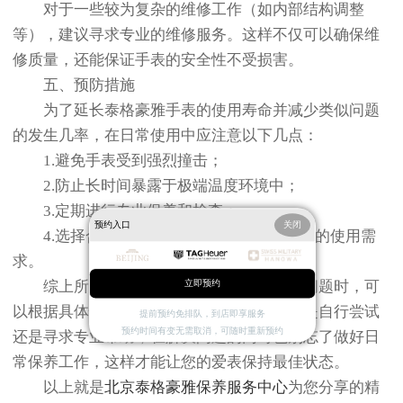
对于一些较为复杂的维修工作（如内部结构调整
等），建议寻求专业的维修服务。这样不仅可以确保维
修质量，还能保证手表的安全性不受损害。
五、预防措施
为了延长泰格豪雅手表的使用寿命并减少类似问题
的发生几率，在日常使用中应注意以下几点：
1.避免手表受到强烈撞击；
2.防止长时间暴露于极端温度环境中；
3.定期进行专业保养和检查；
预约入口
关闭
4.选择合适的防水等级以应对不同环境下的使用需
求。
综上所述，面对泰格豪雅表蒙子损坏的问题时，可
立即预约
以根据具体情况采取相应的解决措施。无论是自行尝试
提前预约免排队，到店即享服务
预约时间有变无需取消，可随时重新预约
还是寻求专业帮助，在解决问题的同时也别忘了做好日
常保养工作，这样才能让您的爱表保持最佳状态。
以上就是
北京泰格豪雅保养服务中心
为您分享的精